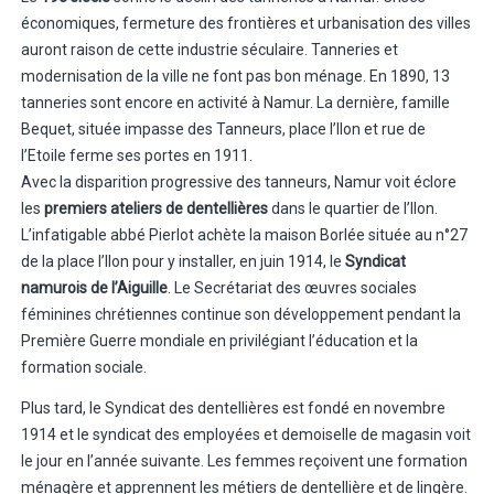
économiques, fermeture des frontières et urbanisation des villes
auront raison de cette industrie séculaire. Tanneries et
modernisation de la ville ne font pas bon ménage. En 1890, 13
tanneries sont encore en activité à Namur. La dernière, famille
Bequet, située impasse des Tanneurs, place l’Ilon et rue de
l’Etoile ferme ses portes en 1911.
Avec la disparition progressive des tanneurs, Namur voit éclore
les
premiers ateliers de dentellières
dans le quartier de l’Ilon.
L’infatigable abbé Pierlot achète la maison Borlée située au n°27
de la place l’Ilon pour y installer, en juin 1914, le
Syndicat
namurois de l’Aiguille
. Le Secrétariat des œuvres sociales
féminines chrétiennes continue son développement pendant la
Première Guerre mondiale en privilégiant l’éducation et la
formation sociale.
Plus tard, le Syndicat des dentellières est fondé en novembre
1914 et le syndicat des employées et demoiselle de magasin voit
le jour en l’année suivante. Les femmes reçoivent une formation
ménagère et apprennent les métiers de dentellière et de lingère.