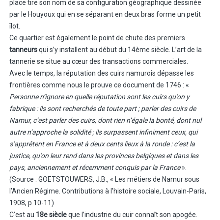
place tire son nom de sa configuration géographique dessinée
par le Houyoux qui en se séparant en deux bras forme un petit
îlot.
Ce quartier est également le point de chute des premiers
tanneurs
qui s’y installent au début du 14ème siècle. L’art de la
tannerie se situe au cœur des transactions commerciales.
Avec le temps, la réputation des cuirs namurois dépasse les
frontières comme nous le prouve ce document de 1746 : «
Personne n’ignore en quelle réputation sont les cuirs qu’on y
fabrique : ils sont recherchés de toute part ; parler des cuirs de
Namur, c’est parler des cuirs, dont rien n’égale la bonté, dont nul
autre n’approche la solidité ; ils surpassent infiniment ceux, qui
s’apprêtent en France et à deux cents lieux à la ronde : c’est la
justice, qu’on leur rend dans les provinces belgiques et dans les
pays, anciennement et récemment conquis par la France
».
(Source : GOETSTOUWERS, J.B., « Les métiers de Namur sous
l’Ancien Régime. Contributions à l’histoire sociale, Louvain-Paris,
1908, p.10-11).
C’est au
18e siècle
que l’industrie du cuir connaît son apogée.