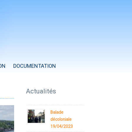
ON
DOCUMENTATION
Année
Mois
Mois
Année
précédente
précédent
suivant
suivante
Actualités
Balade
décoloniale
19/04/2023