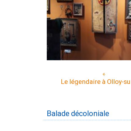
Le légendaire à Olloy-su
Balade décoloniale