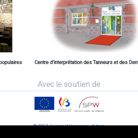
populaires
Centre d'interprétation des Tanneurs et des Dent
Avec le soutien de
© 2017 - Loisirs et Vacances -
Admin
Designed by
Inform'Action asbl
.