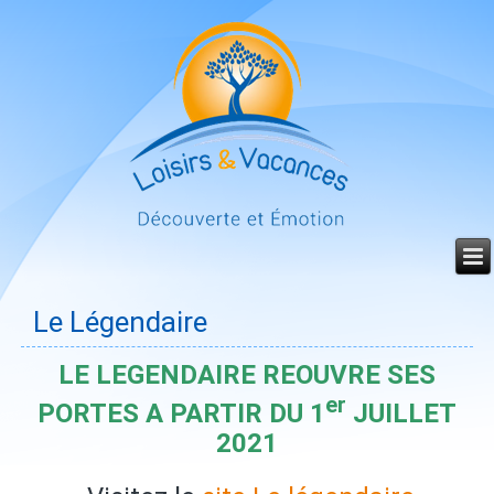
Année
Mois
Mois
Année
précédente
précédent
suivant
suivante
Le Légendaire
LE LEGENDAIRE REOUVRE SES
er
PORTES A PARTIR DU 1
JUILLET
2021