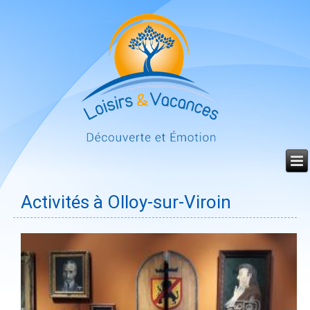
Année
Mois
Mois
Année
précédente
précédent
suivant
suivante
Activités à Olloy-sur-Viroin