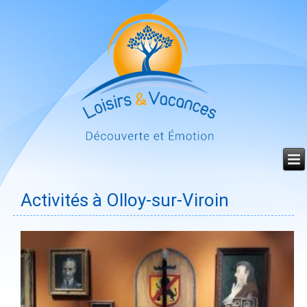
Année
Mois
Mois
Année
précédente
précédent
suivant
suivante
Activités à Olloy-sur-Viroin