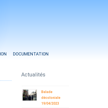
ION
DOCUMENTATION
Année
Mois
Mois
Année
précédente
précédent
suivant
suivante
Actualités
Balade
décoloniale
19/04/2023