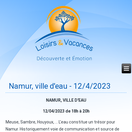
Année
Mois
Mois
Année
précédente
précédent
suivant
suivante
Namur, ville d'eau - 12/4/2023
NAMUR, VILLE D'EAU
12/04/2023 de 18h à 20h
Meuse, Sambre, Houyoux, ... L’eau constitue un trésor pour
Namur. Historiquement voie de communication et source de