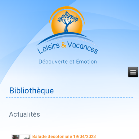
Année
Mois
Mois
Année
précédente
précédent
suivant
suivante
Bibliothèque
Actualités
Balade décoloniale 19/04/2023