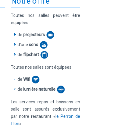
Notre offre
Toutes nos salles peuvent être
équipées :
de
projecteurs
d'une
sono
de
flipchart
Toutes nos salles sont équipées
de
Wifi
de
lumière naturelle
Les services repas et boissons en
salle sont assurés exclusivement
par notre restaurant «
le Perron de
l’Ilon
».